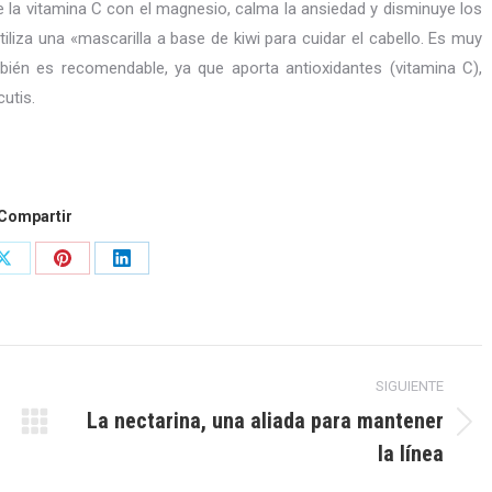
e la vitamina C con el magnesio, calma la ansiedad y disminuye los
iliza una «mascarilla a base de kiwi para cuidar el cabello. Es muy
bién es recomendable, ya que aporta antioxidantes (vitamina C),
utis.
Compartir
Share
Share
Share
on
on
on
ok
X
Pinterest
LinkedIn
SIGUIENTE
La nectarina, una aliada para mantener
Publicación
la línea
siguiente: