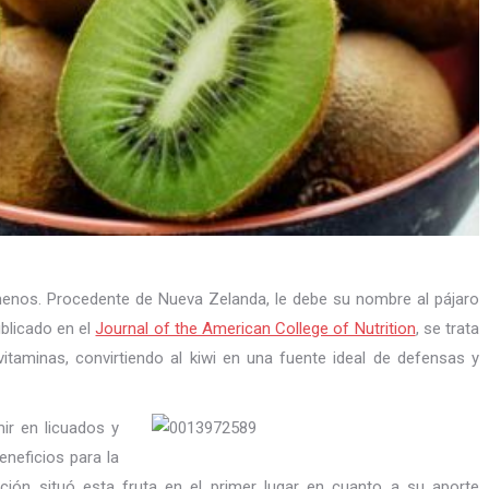
 menos. Procedente de Nueva Zelanda, le debe su nombre al pájaro
ublicado en el
Journal of the American College of Nutrition
, se trata
itaminas, convirtiendo al kiwi en una fuente ideal de defensas y
ir en licuados y
neficios para la
gación situó esta fruta en el primer lugar en cuanto a su aporte