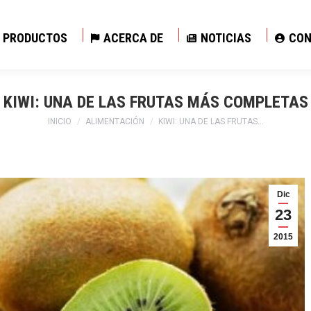
PRODUCTOS
ACERCA DE
NOTICIAS
CON
PRODUCTOS
ACERCA DE
NOTICIAS
CON
KIWI: UNA DE LAS FRUTAS MÁS COMPLETAS
Estás aquí:
INICIO
ALIMENTACIÓN
KIWI: UNA DE LAS FRUTAS…
Dic
23
2015