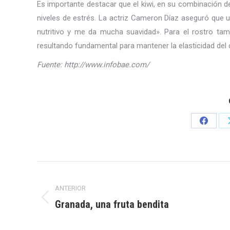
Es importante destacar que el kiwi, en su combinación d
niveles de estrés. La actriz Cameron Díaz aseguró que ut
nutritivo y me da mucha suavidad». Para el rostro tam
resultando fundamental para mantener la elasticidad del c
Fuente: http://www.infobae.com/
Share
on
Facebo
Navegación
ANTERIOR
entre
Granada, una fruta bendita
Publicación
publicaciones
anterior: