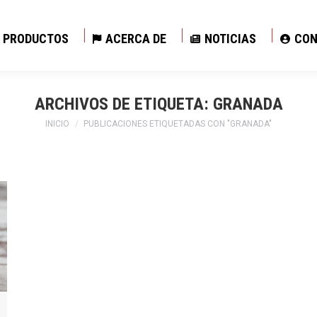
PRODUCTOS
ACERCA DE
NOTICIAS
CON
PRODUCTOS
ACERCA DE
NOTICIAS
CON
ARCHIVOS DE ETIQUETA:
GRANADA
Estás aquí:
INICIO
PUBLICACIONES ETIQUETADAS CON "GRANADA"