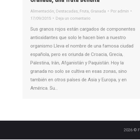
Alimentación
,
Destacadas
,
Fruta
,
Granada
Por
admin
17/09/2015
Deja un comentario
Sus granos rojos están cargados de componentes
antioxidantes que solo le hacen bien a nuestro
organismo Lleva el nombre de una famosa ciudad
española, pero es oriunda de Croacia, Grecia,
Palestina, Irán, Afganistán y Paquistán. Hoy la
granada no solo se cultiva en esas zonas, sino
también en otros países de Asia y Europa, y en
América. Su…
2026 © F