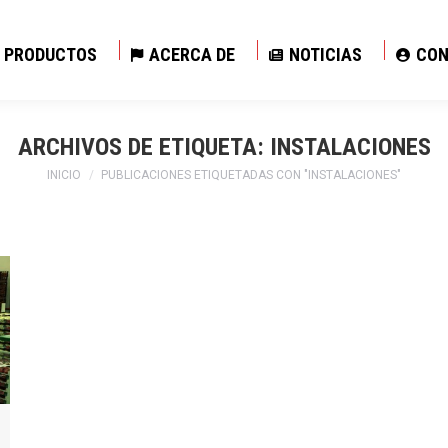
PRODUCTOS
ACERCA DE
NOTICIAS
CON
PRODUCTOS
ACERCA DE
NOTICIAS
CON
ARCHIVOS DE ETIQUETA:
INSTALACIONES
Estás aquí:
INICIO
PUBLICACIONES ETIQUETADAS CON "INSTALACIONES"