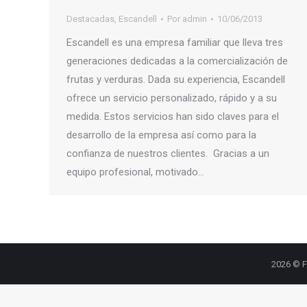
Destacadas
,
Escandell
Por
admin
10/06/2013
Escandell es una empresa familiar que lleva tres
generaciones dedicadas a la comercialización de
frutas y verduras. Dada su experiencia, Escandell
ofrece un servicio personalizado, rápido y a su
medida. Estos servicios han sido claves para el
desarrollo de la empresa así como para la
confianza de nuestros clientes. Gracias a un
equipo profesional, motivado…
2026 © F