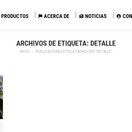
PRODUCTOS
ACERCA DE
NOTICIAS
CON
PRODUCTOS
ACERCA DE
NOTICIAS
CON
ARCHIVOS DE ETIQUETA:
DETALLE
Estás aquí:
INICIO
PUBLICACIONES ETIQUETADAS CON "DETALLE"